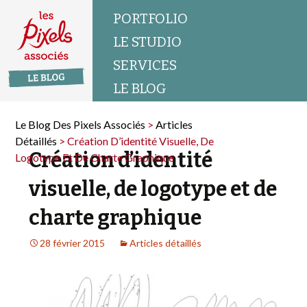
PORTFOLIO
LE STUDIO
SERVICES
LE BLOG
Le Blog Des Pixels Associés
>
Articles
Détaillés
>
Création D’identité Visuelle, De
Création d’identité
Logotype Et De Charte Graphique
visuelle, de logotype et de
charte graphique
28 février 2015
Articles détaillés