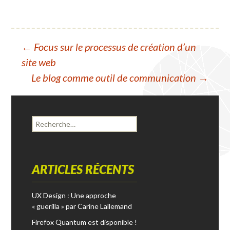
←
Focus sur le processus de création d’un
Navigation
site web
Le blog comme outil de communication
→
des
articles
R
e
c
h
e
ARTICLES RÉCENTS
r
c
UX Design : Une approche
h
« guerilla » par Carine Lallemand
e
r
Firefox Quantum est disponible !