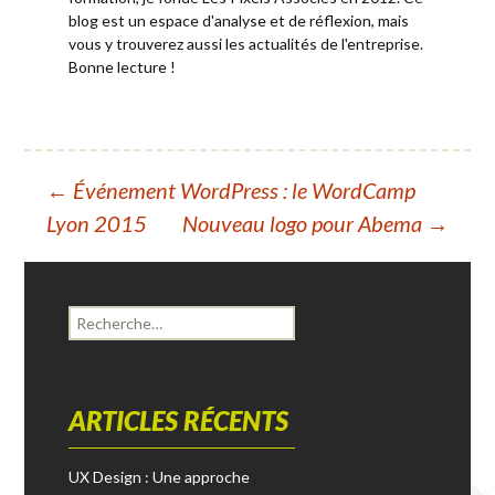
blog est un espace d'analyse et de réflexion, mais
vous y trouverez aussi les actualités de l'entreprise.
Bonne lecture !
←
Événement WordPress : le WordCamp
Navigation
Lyon 2015
Nouveau logo pour Abema
→
des
articles
R
e
c
h
e
ARTICLES RÉCENTS
r
c
UX Design : Une approche
h