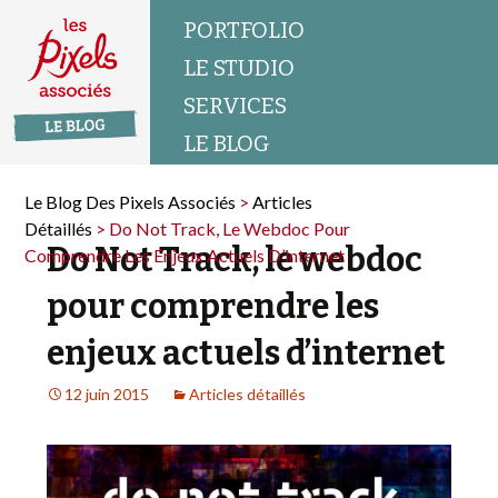
PORTFOLIO
LE STUDIO
SERVICES
LE BLOG
Le Blog Des Pixels Associés
>
Articles
Détaillés
>
Do Not Track, Le Webdoc Pour
Do Not Track, le webdoc
Comprendre Les Enjeux Actuels D’internet
pour comprendre les
enjeux actuels d’internet
12 juin 2015
Articles détaillés